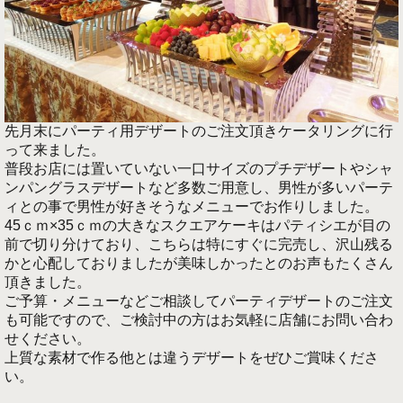
先月末にパーティ用デザートのご注文頂きケータリングに行
って来ました。
普段お店には置いていない一口サイズのプチデザートやシャ
ンパングラスデザートなど多数ご用意し、男性が多いパーテ
ィとの事で男性が好きそうなメニューでお作りしました。
45ｃｍ×35ｃｍの大きなスクエアケーキはパティシエが目の
前で切り分けており、こちらは特にすぐに完売し、沢山残る
かと心配しておりましたが美味しかったとのお声もたくさん
頂きました。
ご予算・メニューなどご相談してパーティデザートのご注文
も可能ですので、ご検討中の方はお気軽に店舗にお問い合わ
せください。
上質な素材で作る他とは違うデザートをぜひご賞味くださ
い。