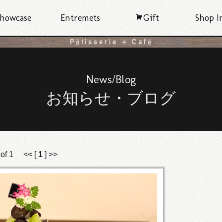
howcase
Entremets
Gift
Shop I
News/Blog
お知らせ・ブログ
) of 1 << [
1
] >>