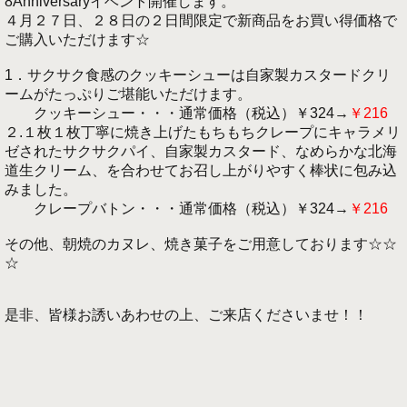
8Anniversaryイベント開催します。
４月２７日、２８日の２日間限定で新商品をお買い得価格で
ご購入いただけます☆
1．サクサク食感のクッキーシューは自家製カスタードクリ
ームがたっぷりご堪能いただけます。
クッキーシュー・・・通常価格（税込）￥324→
￥216
２.１枚１枚丁寧に焼き上げたもちもちクレープにキャラメリ
ゼされたサクサクパイ、自家製カスタード、なめらかな北海
道生クリーム、を合わせてお召し上がりやすく棒状に包み込
みました。
クレープバトン・・・通常価格（税込）￥324→
￥216
その他、朝焼のカヌレ、焼き菓子をご用意しております☆☆
☆
是非、皆様お誘いあわせの上、ご来店くださいませ！！