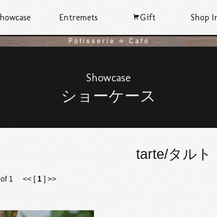
howcase
Entremets
Gift
Shop I
Showcase
ショーケース
tarte/タルト
) of 1 << [
1
] >>