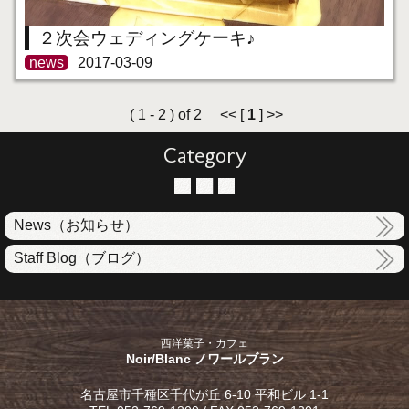
２次会ウェディングケーキ♪
news
2017-03-09
( 1 - 2 ) of 2 << [
1
] >>
Category
News（お知らせ）
Staff Blog（ブログ）
西洋菓子・カフェ
Noir/Blanc ノワールブラン
名古屋市千種区千代が丘 6-10 平和ビル 1-1